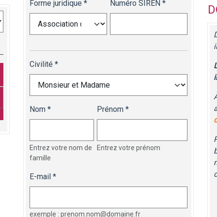
Forme juridique
Numéro SIREN
D
i
Civilité
L
Nom
Prénom
P
Entrez votre nom de
Entrez votre prénom
b
famille
d
E-mail
exemple : prenom.nom@domaine.fr