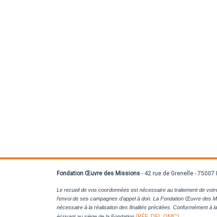
Fondation Œuvre des Missions
- 42 rue de Grenelle - 75007 
Le recueil de vos coordonnées est nécessaire au traitement de votre 
l’envoi de ses campagnes d’appel à don. La Fondation Œuvre des M
nécessaire à la réalisation des finalités précitées. Conformément à 
(RÉF. DEL OMC)
.
écrivant au siège de la Fondation